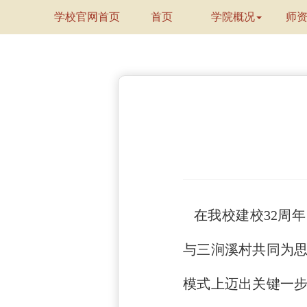
学校官网首页
首页
学院概况
师
在我校建校32周
与三涧溪村共同为思
模式上迈出关键一