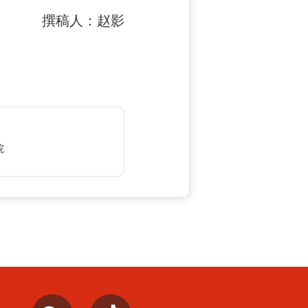
撰稿人：赵影
院